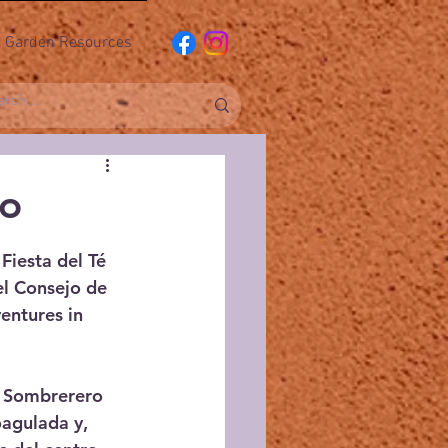
Garden Resources
co
Fiesta del Té 
l Consejo de 
entures in 
l Sombrerero 
agulada y, 