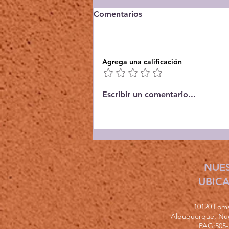
Comentarios
Agrega una calificación
Lectura en el Centro de
Escribir un comentario...
Jardinería - Selecciones
2026
NUE
UBIC
10120 Lom
Albuquerque, Nu
PAG:
505-