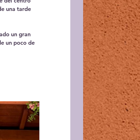
e del centro 
de una tarde 
tado un gran 
de un poco de 