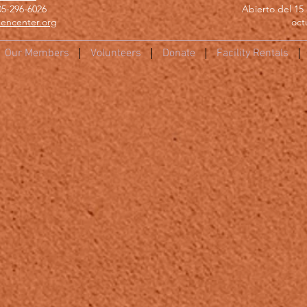
05-296-6026
Abierto del 15 
encenter.org
oct
Our Members
Volunteers
Donate
Facility Rentals