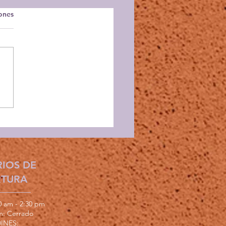
iones
ival de la Dalia de
o México 2025, 28 de
iembre de 2025
IOS DE
RTURA
30 am - 2:30 pm
om: Cerrado
INES: