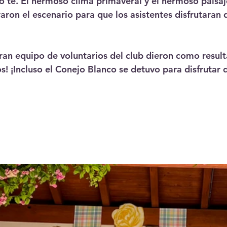
 té. El hermoso clima primaveral y el hermoso paisaj
aron el escenario para que los asistentes disfrutaran 
gran equipo de voluntarios del club dieron como resul
 ¡Incluso el Conejo Blanco se detuvo para disfrutar 