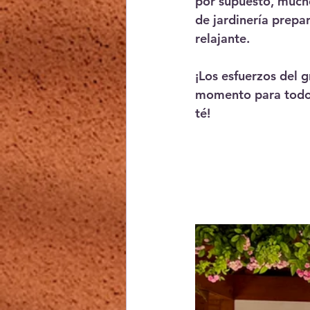
por supuesto, mucho
de jardinería prepar
relajante.
¡Los esfuerzos del 
momento para todos!
té!