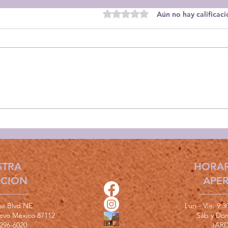
Obtuvo 0 de 5 estrellas.
Aún no hay calificac
Sociedad de la Dalia -
Fest
Reunión de noviembre
Nuev
sept
STRA
HORAR
ACIÓN
APE
as Blvd NE
Lun - Vie: 9:
evo México 87112
​​Sáb y D
296-6020
JARD