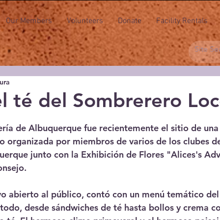
Our Members
Volunteers
Donate
Facility Rentals
tura
el té del Sombrerero Lo
strellas.
ería de Albuquerque fue recientemente el sitio de una 
o organizada por miembros de varios de los clubes de
uerque junto con la Exhibición de Flores "Alices's Adv
nsejo.
vo abierto al público, contó con un menú temático de
 todo, desde sándwiches de té hasta bollos y crema co